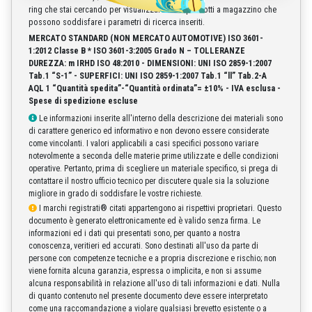
ring che stai cercando per visualizzare tutti i prodotti a magazzino che
possono soddisfare i parametri di ricerca inseriti.
MERCATO STANDARD (NON MERCATO AUTOMOTIVE)
ISO 3601-
1:2012 Classe B * ISO 3601-3:2005 Grado N – TOLLERANZE
DUREZZA: m IRHD ISO 48:2010 - DIMENSIONI: UNI ISO 2859-1:2007
Tab.1 “S-1” - SUPERFICI: UNI ISO 2859-1:2007 Tab.1 “ll” Tab.2-A
AQL 1 “Quantità spedita”-“Quantità ordinata”= ±10% - IVA esclusa -
Spese di spedizione escluse
Le informazioni inserite all'interno della descrizione dei materiali sono
di carattere generico ed informativo e non devono essere considerate
come vincolanti. I valori applicabili a casi specifici possono variare
notevolmente a seconda delle materie prime utilizzate e delle condizioni
operative. Pertanto, prima di scegliere un materiale specifico, si prega di
contattare il nostro ufficio tecnico per discutere quale sia la soluzione
migliore in grado di soddisfare le vostre richieste.
I marchi registrati® citati appartengono ai rispettivi proprietari. Questo
documento è generato elettronicamente ed è valido senza firma. Le
informazioni ed i dati qui presentati sono, per quanto a nostra
conoscenza, veritieri ed accurati. Sono destinati all'uso da parte di
persone con competenze tecniche e a propria discrezione e rischio; non
viene fornita alcuna garanzia, espressa o implicita, e non si assume
alcuna responsabilità in relazione all'uso di tali informazioni e dati. Nulla
di quanto contenuto nel presente documento deve essere interpretato
come una raccomandazione a violare qualsiasi brevetto esistente o a